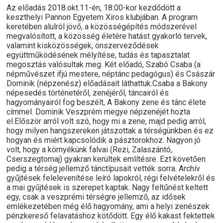
Az előadás 2018.okt.11-én, 18:00-kor kezdődött a
keszthelyi Pannon Egyetem Xiros klubjában. A program
keretében alulról jövő, a közösségépítés módszerével
megvalósított, a közösség életére hatást gyakorló tervek,
valamint kisközösségek, önszerveződések
együttműködésének mélyítése, tudás és tapasztalat
megosztás valósultak meg. Két előadó, Szabó Csaba (a
népművészet ifjú mestere, néptánc pedagógus) és Császár
Dominik (népzenész) előadásait láthattuk.Csaba a Bakony
népesedés történetéről, zenéjéről, táncairól és
hagyományairól fog beszélt, A Bakony zene és tánc élete
címmel. Dominik Veszprém megye népzenéjét hozta
el.Először arról volt szó, hogy mi a zene, majd pedig arról,
hogy milyen hangszereken játszottak a térségünkben és ez
hogyan és miért kapcsolódik a pásztorokhoz. Nagyon jó
volt, hogy a környékünk falvai (Rezi, Zalaszántó,
Cserszegtomaj) gyakran kerültek említésre. Ezt követően
pedig a térség jellemző tánctípusait vették sorra. Archív
gyűjtések felelevenítése leíró lapokról, régi felvételekről és
a mai gyűjtések is szerepet kaptak. Nagy feltűnést keltett
egy, csak a veszprémi térségre jellemző, az idősek
emlékezetében még élő hagyomány, ami a helyi zenészek
pénzkereső felavatáshoz kötődött. Egy élő kakast fektettek