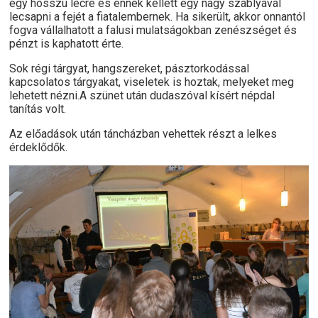
egy hosszú lécre és ennek kellett egy nagy szablyával
lecsapni a fejét a fiatalembernek. Ha sikerült, akkor onnantól
fogva vállalhatott a falusi mulatságokban zenészséget és
pénzt is kaphatott érte.
Sok régi tárgyat, hangszereket, pásztorkodással
kapcsolatos tárgyakat, viseletek is hoztak, melyeket meg
lehetett nézni.A szünet után dudaszóval kísért népdal
tanítás volt.
Az előadások után táncházban vehettek részt a lelkes
érdeklődők.