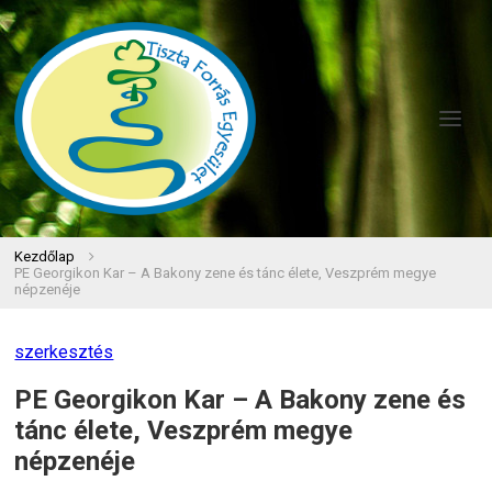
Kezdőlap
PE Georgikon Kar – A Bakony zene és tánc élete, Veszprém megye
népzenéje
szerkesztés
PE Georgikon Kar – A Bakony zene és
tánc élete, Veszprém megye
népzenéje